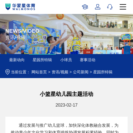
NEWS/VIDEO
资讯/视频
最新动向
星园所特辑
小球员
赛事活动
当前位置：
网站首页
>
资讯/视频
>
公司新闻
>
星园所特辑
小篮星幼儿园主题活动
2023-02-17
通过发展与推广幼儿篮球，加快深化体教融合发展，为
推动青少年文化学习和体育锻炼协调发展积累经验。同时为