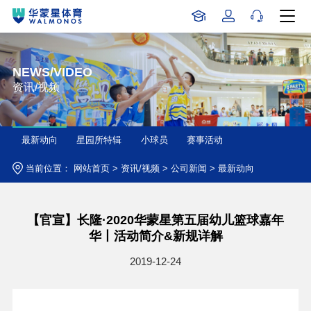
NEWS/VIDEO
资讯/视频
最新动向
星园所特辑
小球员
赛事活动
当前位置：
网站首页
>
资讯/视频
>
公司新闻
>
最新动向
【官宣】长隆·2020华蒙星第五届幼儿篮球嘉年
华丨活动简介&新规详解
2019-12-24